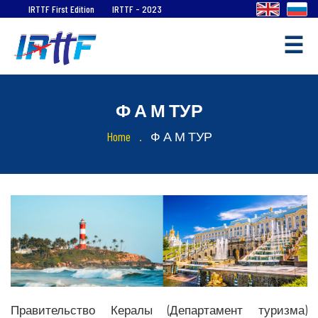
IRTTF First Edition
IRTTF - 2023
☰
Ф А М ТУР
Quick
Links
Home
Ф А М ТУР
ТУРИЗМ
В
ИНДИИ
ТУРИЗМ
В
РОССИИ
Правительство Кералы (Департамент туризма)