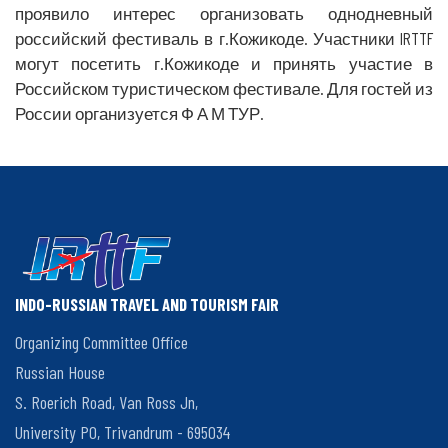
проявило интерес организовать однодневный
ТУРИЗМ
российский фестиваль в г.Кожикоде. Участники IRTTF
МЕЖДУ
могут посетить г.Кожикоде и принять участие в
КЕРАЛОЙ
Российском туристическом фестивале. Для гостей из
И
России организуется Ф А М ТУР.
РОССИЕЙ
ВАЖНОСТЬ
ОРГАНИЗАЦИИ
ИНДИЙСКО-
РОССИЙСКОГО
ТУРИСТИЧЕСКОГО
INDO-RUSSIAN TRAVEL AND TOURISM FAIR
ФОРУМА
В
Organizing Committee Office
КЕРАЛЕ
Russian House
S. Roerich Road, Van Ross Jn,
ОРГАНИЗАТОРЫ
University PO, Trivandrum - 695034